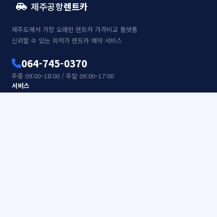
제주공항
렌트카
제주도에서 가장 오래된 렌트카 가격비교 플랫폼
신뢰할 수 있는 최저가 렌트카 예약 서비스
064-745-0370
주중 09:00~18:00 / 주말 09:00~17:00
서비스
렌트카 예약
예약 확인
이용 안내
자주묻는질문
고객센터
자유게시판
고객 후기
이메일 문의
1:1 문의