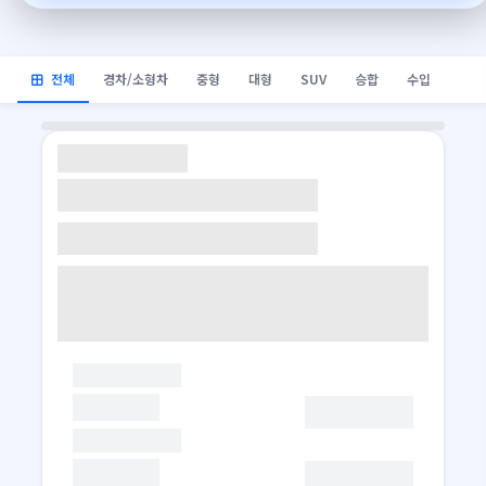
전체
경차/소형차
중형
대형
SUV
승합
수입